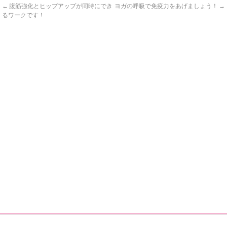
←
腹筋強化とヒップアップが同時にでき
ヨガの呼吸で免疫力をあげましょう！
→
るワークです！