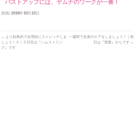
バストアップには、ヤムナのワークが一番！
投稿: 2018年10月23日
←
より効果的で合理的にストレッチしま
一週間で全身のケアをしましょう！｜初
しょう！Ⅱ｜５日目は『ハムストリン
日は『骨盤』からです
→
グ』です