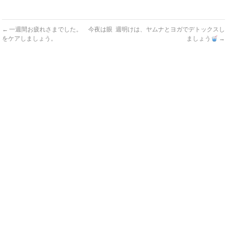
←
一週間お疲れさまでした。 今夜は眼
週明けは、ヤムナとヨガでデトックスし
をケアしましょう。
ましょう
→