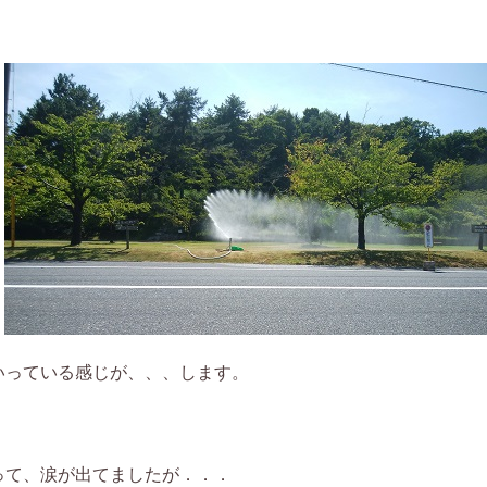
．
いっている感じが、、、します。
って、涙が出てましたが．．．