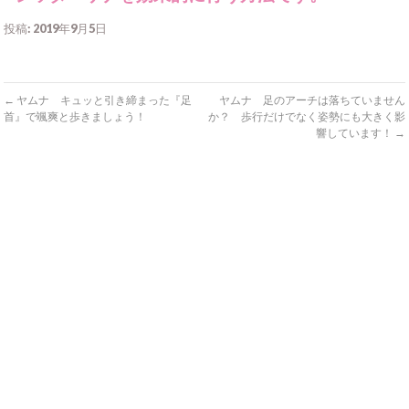
投稿: 2019年9月5日
←
ヤムナ キュッと引き締まった『足
ヤムナ 足のアーチは落ちていません
首』で颯爽と歩きましょう！
か？ 歩行だけでなく姿勢にも大きく影
響しています！
→