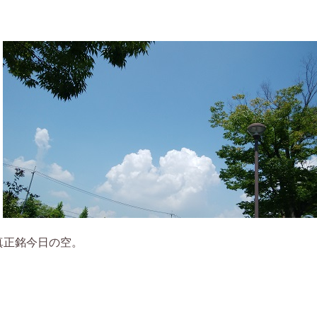
真正銘今日の空。
．