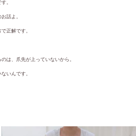
です。
のお話よ。
方で正解です。
るのは、爪先が上っていないから。
いないんです。