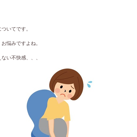
についてです。
くお悩みですよね。
えない不快感、、、