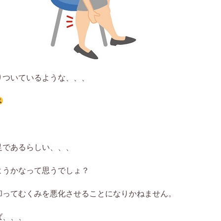
りついているような、、、
足であるらしい、、、
ようかなって思うでしょ？
却ってむくみを悪化させることになりかねません。
ば、、、