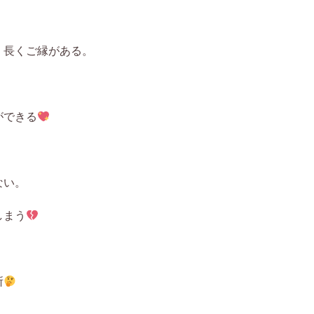
、長くご縁がある。
ができる
。
ない。
しまう
所